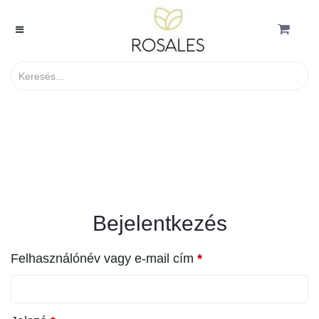
My Account
Kezdőlap
My account
Bejelentkezés
Felhasználónév vagy e-mail cím
*