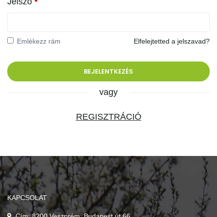
Jelszó
*
Emlékezz rám
Elfelejtetted a jelszavad?
vagy
REGISZTRÁCIÓ
KAPCSOLAT
Cím: 8200 Veszprém, Budapest út 66.