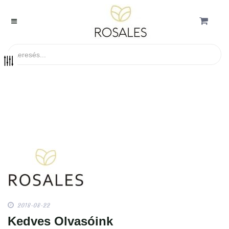
Blog
Kezdőlap
Minden más
2018-08-22
Kedves Olvasóink