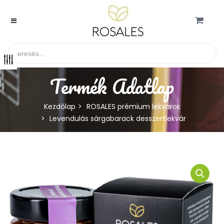
Termék Adatlap
Kezdőlap
ROSALES prémium lekvárok
Levendulás sárgabarack desszertlekvár