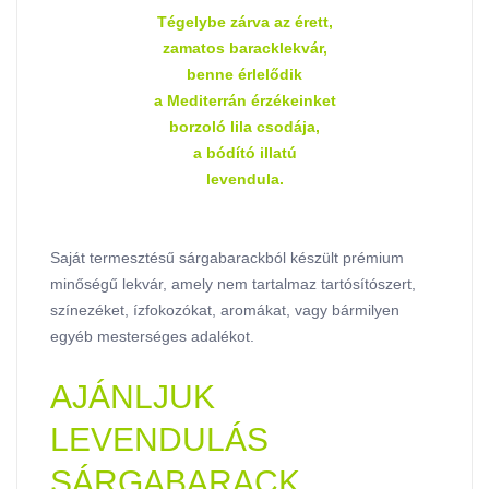
Tégelybe zárva az érett,
zamatos baracklekvár,
benne érlelődik
a Mediterrán érzékeinket
borzoló lila csodája,
a bódító illatú
levendula.
Saját termesztésű sárgabarackból készült prémium
minőségű lekvár, amely nem tartalmaz tartósítószert,
színezéket, ízfokozókat, aromákat, vagy bármilyen
egyéb mesterséges adalékot.
AJÁNLJUK
LEVENDULÁS
SÁRGABARACK