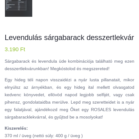
Levendulás sárgabarack desszertlekvár
3.190
Ft
Sárgabarack és levendula üde kombinációja található meg ezen
desszertlekvárunkban! Megkóstolod és megszereted!
Egy hideg téli napon visszaidézi a nyár lusta pillanatait, mikor
elnyúlsz az árnyékban, és egy hideg ital mellett olvasgatod
kedvenc könyvedet, ellövöd napod legjobb selfijét, vagy csak
pihensz, gondolataidba merülve. Lepd meg szeretteidet is a nyár
egy falatjával, ajándékozd meg Őket egy ROSALES levendulás
sárgabaracklekvárral, és gyűjtsd be a mosolyokat!
Kiszerelés:
370 ml / üveg (nettó súly: 400 g / üveg )