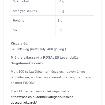
Szénhidrát
34 g
amelyből cukrok
22 g
Fehérje
1 g
Só
0 g
Kiszerelés:
370 ml/üveg (nettó súly: 400 g/üveg )
Miért is válasszad a ROSALES Levendulás
Sárgabaracklekvárt?
Mert 100 százalékban természetes, hagyományos,
tartósítószer, ízfokozó és színezék mentes, mert hazai
és mert FINOM!
Kóstold meg az ízesített lekvárjainkat is:
https://rosales.hu/termekkategoria/rosales-
desszertlekvarok/