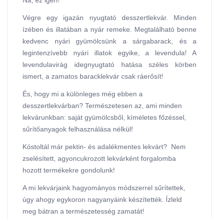
Na, ez igen!
Végre egy igazán nyugtató desszertlekvár. Minden
ízében és illatában a nyár remeke. Megtalálható benne
kedvenc nyári gyümölcsünk a sárgabarack, és a
legintenzívebb nyári illatok egyike, a levendula! A
levendulavirág idegnyugtató hatása széles körben
ismert, a zamatos baracklekvár csak ráerősít!
És, hogy mi a különleges még ebben a
desszertlekvárban? Természetesen az, ami minden
lekvárunkban: saját gyümölcsből, kíméletes főzéssel,
sűrítőanyagok felhasználása nélkül!
Kóstoltál már pektin- és adalékmentes lekvárt? Nem
zselésített, agyoncukrozott lekvárként forgalomba
hozott termékekre gondolunk!
A mi lekvárjaink hagyományos módszerrel sűrítettek,
úgy ahogy egykoron nagyanyáink készítették. Ízleld
meg bátran a természetesség zamatát!