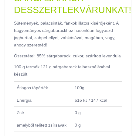
DESSZERTLEKVÁRUNKAT!
Sütemények, palacsinták, fánkok illatos kísérőjeként. A
hagyományos sárgabarackhoz hasonlóan fogyaszd
joghurttal, zabpehellyel, zabkásával, magában, vagy,
ahogy szeretnéd!
Összetétel: 85% sárgabarack, cukor, szárított levendula
100 g termék 121 g sárgabarack felhasználásával
készült.
Átlagos tápérték
100g
Energia
616 kJ / 147 kcal
Zsír
0 g
amelyből telített zsírsavak
0 g