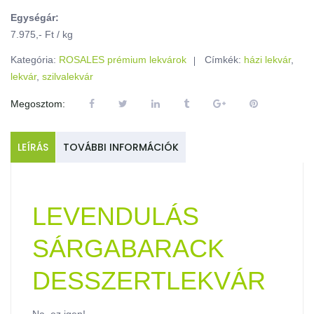
Egységár:
7.975,- Ft / kg
Kategória:
ROSALES prémium lekvárok
Címkék:
házi lekvár
,
lekvár
,
szilvalekvár
Megosztom:
LEÍRÁS
TOVÁBBI INFORMÁCIÓK
LEVENDULÁS
SÁRGABARACK
DESSZERTLEKVÁR