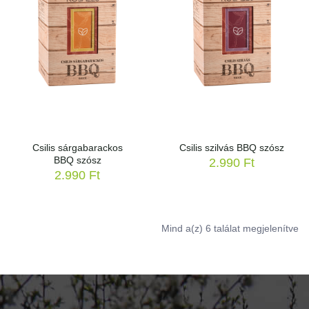
Csilis sárgabarackos
Csilis szilvás BBQ szósz
BBQ szósz
2.990
Ft
2.990
Ft
So
Mind a(z) 6 találat megjelenítve
by
po