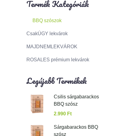
Termék Kategóriák
BBQ szószok
CsakÚGY lekvárok
MAJDNEMLEKVÁROK
ROSALES prémium lekvárok
Legújabb Termékek
Csilis sárgabarackos
BBQ szósz
2.990
Ft
Sárgabarackos BBQ
szósz