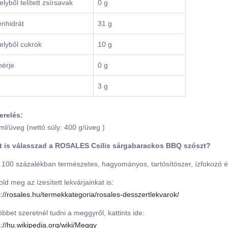
lyből telített zsírsavak
0 g
nhidrát
31 g
lyből cukrok
10 g
érje
0 g
3 g
erelés:
ml/üveg (nettó súly: 400 g/üveg )
t is válasszad a ROSALES Csilis sárgabarackos BBQ szószt?
 100 százalékban természetes, hagyományos, tartósítószer, ízfokozó 
old meg az ízesített lekvárjainkat is:
s://rosales.hu/termekkategoria/rosales-desszertlekvarok/
öbbet szeretnél tudni a meggyről, kattints ide:
s://hu.wikipedia.org/wiki/Meggy