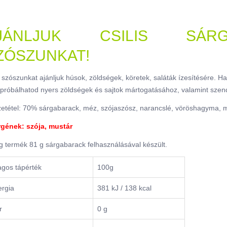
JÁNLJUK CSILIS SÁR
ZÓSZUNKAT!
szószunkat ajánljuk húsok, zöldségek, köretek, saláták ízesítésére. 
ipróbálhatod nyers zöldségek és sajtok mártogatásához, valamint szend
etétel: 70% sárgabarack, méz, szójaszósz, narancslé, vöröshagyma, mus
rgének: szója, mustár
g termék 81 g sárgabarack felhasználásával készült.
agos tápérték
100g
rgia
381 kJ / 138 kcal
r
0 g