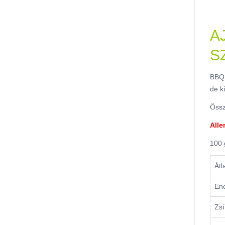
A
S
BBQ 
de k
Össz
Alle
100 
Átl
Ene
Zsí