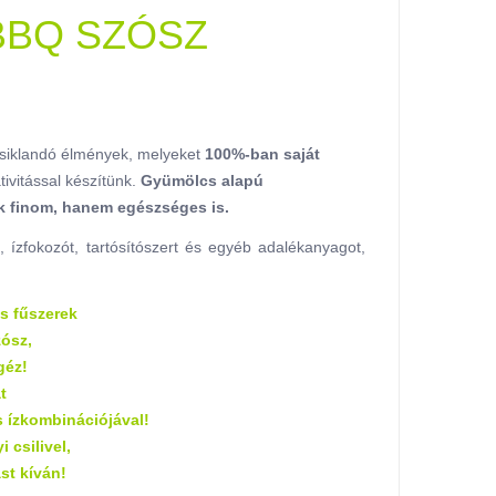
BBQ SZÓSZ
iklandó élmények, melyeket
100%-ban saját
tivitással készítünk.
Gyümölcs alapú
 finom, hanem egészséges is.
fokozót, tartósítószert és egyéb adalékanyagot,
ss fűszerek
zósz,
géz!
t
 ízkombinációjával!
 csilivel,
ást kíván!