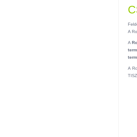
C
Feld
A Ro
A
Ro
ter
term
A Ro
TISZ