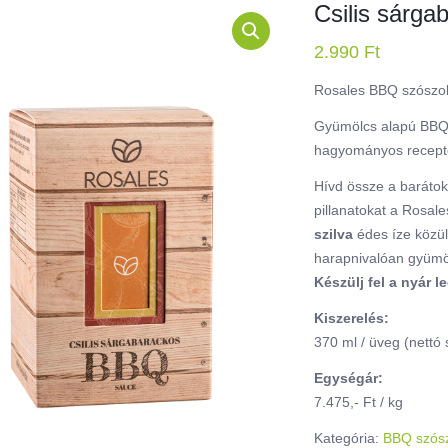
Csilis sárg
2.990
Ft
Rosales BBQ szószo
Gyümölcs alapú BBQ 
hagyományos recept
Hívd össze a barátoka
pillanatokat a Rosal
szilva
édes íze közül
harapnivalóan gyümöl
Készülj fel a nyár
Kiszerelés:
370 ml / üveg (nettó 
Egységár:
7.475,- Ft / kg
Kategória:
BBQ szós