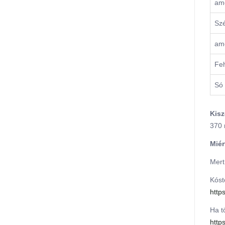
ame
Szé
ame
Feh
Só
Kisz
370 
Miér
Mert
Kóst
http
Ha t
http