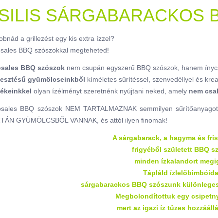
SILIS SÁRGABARACKOS 
obnád a grillezést egy kis extra ízzel?
sales BBQ szószokkal megteheted!
sales BBQ szószok
nem csupán egyszerű BBQ szószok, hanem ínycs
mesztésű gyümölcseinkből
kíméletes sűrítéssel, szenvedéllyel és krea
ékeinkkel
olyan ízélményt szeretnénk nyújtani neked, amely
nem csak
sales BBQ szószok NEM TARTALMAZNAK semmilyen sűrítőanyagot, íz
TÁN GYÜMÖLCSBŐL VANNAK, és attól ilyen finomak!
A sárgabarack, a hagyma és
fri
frigyéből született BBQ s
minden ízkalandort megi
Tápláld ízlelőbimbóida
sárgabarackos BBQ szószunk különleges
Megbolondítottuk egy csipetnyi
mert az igazi íz tüzes hozzááll