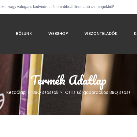
nket, vagy válogass kedvedre a finomabbnál finomabb csemegékből!
RÓLUNK
WEBSHOP
VISZONTELADÓK
K
Termék Adatlap
Kezdőlap
BBQ szószok
Csilis sárgabarackos BBQ szósz