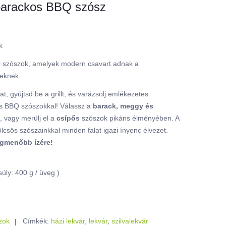
abarackos BBQ szósz
k
szószok, amelyek modern csavart adnak a
eknek.
t, gyújtsd be a grillt, és varázsolj emlékezetes
es BBQ szószokkal! Válassz a
barack, meggy és
, vagy merülj el a
csípős
szószok pikáns élményében. A
csös szószainkkal minden falat igazi ínyenc élvezet.
 legmenőbb ízére!
súly: 400 g / üveg )
zok
Címkék:
házi lekvár
,
lekvár
,
szilvalekvár