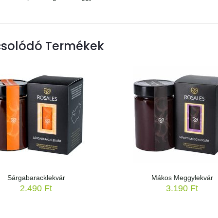
solódó Termékek
Sárgabaracklekvár
Mákos Meggylekvár
2.490
Ft
3.190
Ft