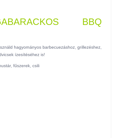
GABARACKOS BBQ
Használd hagyományos barbecuezáshoz, grillezéshez,
vicsek ízesítéséhez is!
tár, fűszerek, csili