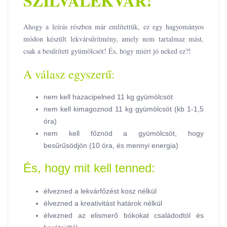
SZILVALEKVÁR!
Ahogy a leírás részben már említettük, ez egy hagyományos
módon készült lekvársűrítmény, amely nem tartalmaz mást,
csak a besűrített gyümölcsöt! És, hogy miért jó neked ez?!
A válasz egyszerű:
nem kell hazacipelned 11 kg gyümölcsöt
nem kell kimagoznod 11 kg gyümölcsöt (kb 1-1,5
óra)
nem kell főznöd a gyümölcsöt, hogy
besűrűsödjön (10 óra, és mennyi energia)
És, hogy mit kell tenned:
élvezned a lekvárfőzést kosz nélkül
élvezned a kreativitást határok nélkül
élvezned az elismerő bókokat családodtól és