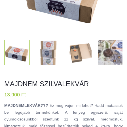
MAJDNEM SZILVALEKVÁR
13.900
Ft
MAJDNEMLEKVÁR???
Ez meg vajon mi lehet? Hadd mutassuk
be legújabb termékünket. A lényeg egyszerű: saját
gyümölcsösünkből szedtünk 11 kg szilvát, megmostuk,
kimagoztuk, majd főzéssel besűrítettük neked 4 kg-ra, hogy