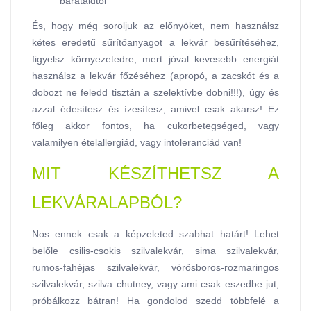
barátaidtól
És, hogy még soroljuk az előnyöket, nem használsz
kétes eredetű sűrítőanyagot a lekvár besűrítéséhez,
figyelsz környezetedre, mert jóval kevesebb energiát
használsz a lekvár főzéséhez (apropó, a zacskót és a
dobozt ne feledd tisztán a szelektívbe dobni!!!), úgy és
azzal édesítesz és ízesítesz, amivel csak akarsz! Ez
főleg akkor fontos, ha cukorbetegséged, vagy
valamilyen ételallergiád, vagy intoleranciád van!
MIT KÉSZÍTHETSZ A
LEKVÁRALAPBÓL?
Nos ennek csak a képzeleted szabhat határt! Lehet
belőle csilis-csokis szilvalekvár, sima szilvalekvár,
rumos-fahéjas szilvalekvár, vörösboros-rozmaringos
szilvalekvár, szilva chutney, vagy ami csak eszedbe jut,
próbálkozz bátran! Ha gondolod szedd többfelé a